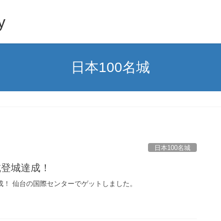
y
日本100名城
日本100名城
城登城達成！
達成！ 仙台の国際センターでゲットしました。