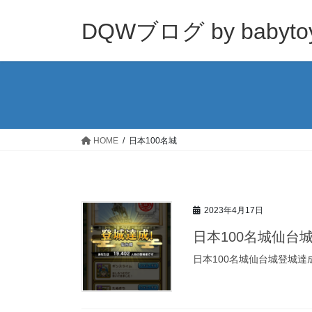
コ
ナ
ン
ビ
DQWブログ by babyto
テ
ゲ
ン
ー
ツ
シ
へ
ョ
ス
ン
キ
に
ッ
移
HOME
日本100名城
プ
動
2023年4月17日
日本100名城仙台
日本100名城仙台城登城