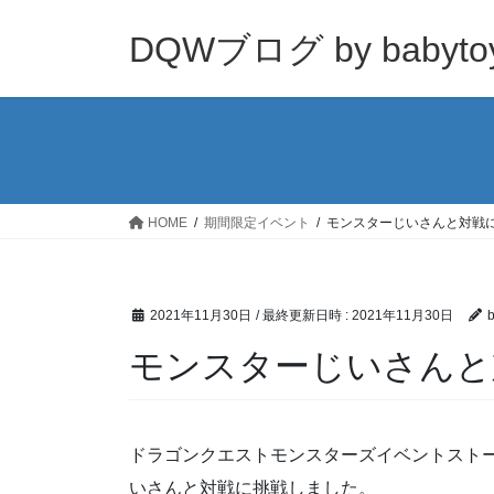
コ
ナ
ン
ビ
DQWブログ by babyto
テ
ゲ
ン
ー
ツ
シ
へ
ョ
ス
ン
キ
に
ッ
移
HOME
期間限定イベント
モンスターじいさんと対戦
プ
動
2021年11月30日
/ 最終更新日時 :
2021年11月30日
b
モンスターじいさんと
ドラゴンクエストモンスターズイベントスト
いさんと対戦に挑戦しました。