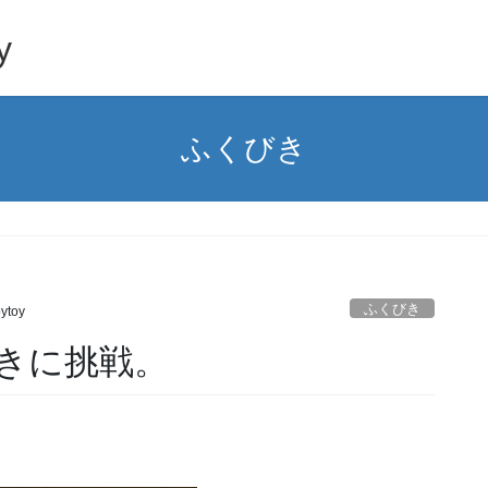
y
ふくびき
ふくびき
ytoy
きに挑戦。