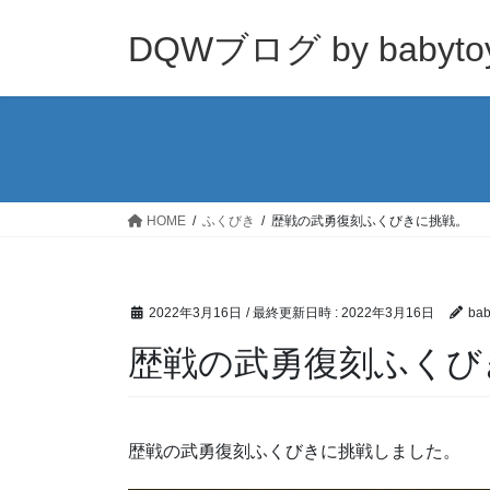
コ
ナ
ン
ビ
DQWブログ by babyto
テ
ゲ
ン
ー
ツ
シ
へ
ョ
ス
ン
キ
に
ッ
移
HOME
ふくびき
歴戦の武勇復刻ふくびきに挑戦。
プ
動
2022年3月16日
/ 最終更新日時 :
2022年3月16日
bab
歴戦の武勇復刻ふくび
歴戦の武勇復刻ふくびきに挑戦しました。