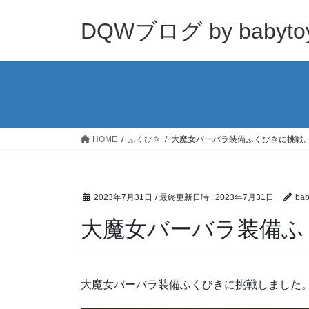
コ
ナ
ン
ビ
DQWブログ by babyto
テ
ゲ
ン
ー
ツ
シ
へ
ョ
ス
ン
キ
に
ッ
移
HOME
ふくびき
大魔女バーバラ装備ふくびきに挑戦
プ
動
2023年7月31日
/ 最終更新日時 :
2023年7月31日
bab
大魔女バーバラ装備ふ
大魔女バーバラ装備ふくびきに挑戦しました