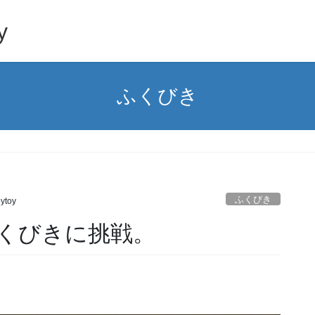
y
ふくびき
。
ふくびき
ytoy
くびきに挑戦。
。