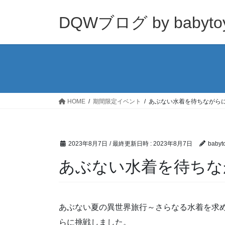
コ
ナ
ン
ビ
DQWブログ by babyto
テ
ゲ
ン
ー
ツ
シ
へ
ョ
ス
ン
キ
に
ッ
移
HOME
期間限定イベント
あぶない水着を待ちながら
プ
動
2023年8月7日
/ 最終更新日時 :
2023年8月7日
babyt
あぶない水着を待ちな
あぶない夏の異世界旅行～さらなる水着を求
らに挑戦しました。